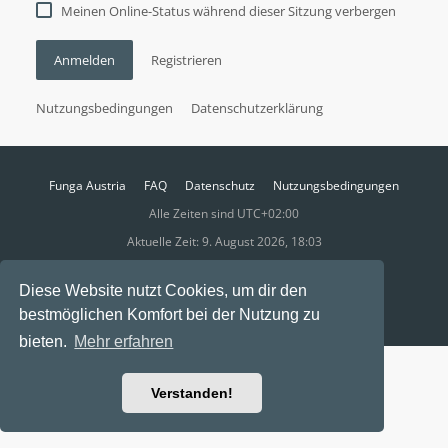
Meinen Online-Status während dieser Sitzung verbergen
Anmelden
Registrieren
Nutzungsbedingungen
Datenschutzerklärung
Funga Austria
FAQ
Datenschutz
Nutzungsbedingungen
Alle Zeiten sind
UTC+02:00
Aktuelle Zeit: 9. August 2026, 18:03
Powered by
phpBB
® Forum Software © phpBB Limited
Diese Website nutzt Cookies, um dir den
Ravaio Theme by
Gramziu
bestmöglichen Komfort bei der Nutzung zu
bieten.
Mehr erfahren
Verstanden!