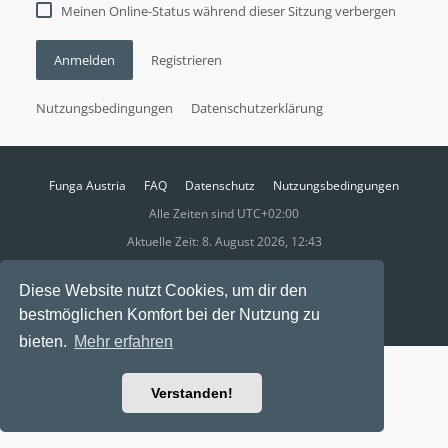
Meinen Online-Status während dieser Sitzung verbergen
Anmelden
Registrieren
Nutzungsbedingungen
Datenschutzerklärung
Funga Austria
FAQ
Datenschutz
Nutzungsbedingungen
Alle Zeiten sind
UTC+02:00
Aktuelle Zeit: 8. August 2026, 12:43
Powered by
phpBB
® Forum Software © phpBB Limited
Diese Website nutzt Cookies, um dir den
Ravaio Theme by
Gramziu
bestmöglichen Komfort bei der Nutzung zu
bieten.
Mehr erfahren
Verstanden!