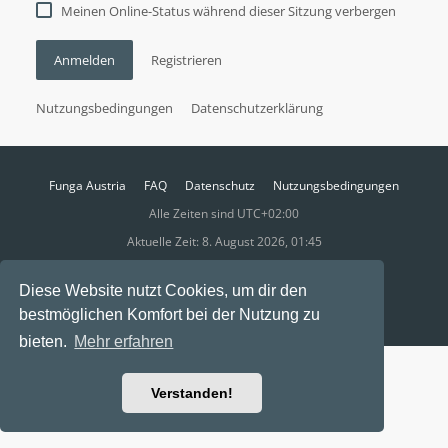
Meinen Online-Status während dieser Sitzung verbergen
Anmelden
Registrieren
Nutzungsbedingungen
Datenschutzerklärung
Funga Austria
FAQ
Datenschutz
Nutzungsbedingungen
Alle Zeiten sind
UTC+02:00
Aktuelle Zeit: 8. August 2026, 01:45
Powered by
phpBB
® Forum Software © phpBB Limited
Diese Website nutzt Cookies, um dir den
Ravaio Theme by
Gramziu
bestmöglichen Komfort bei der Nutzung zu
bieten.
Mehr erfahren
Verstanden!