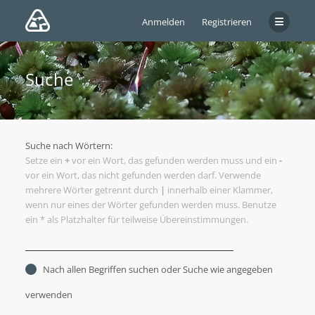
Anmelden
Registrieren
Suche
Suche nach Wörtern:
Setze ein
+
vor ein Wort, das gefunden werden muss und ein
-
vor ein Wort, das nicht gefunden werden darf. Verwende
mehrere Wörter getrennt durch
|
innerhalb einer Klammer,
wenn nur eines der Wörter gefunden werden muss. Benutze
ein * als Platzhalter für teilweise Übereinstimmungen.
Nach allen Begriffen suchen oder Suche wie angegeben
verwenden