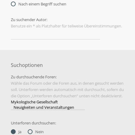
Nach einem Begriff suchen
Zu suchender Autor:
Benutze ein * als Platzhalter für teilweise Übereinstimmungen.
Suchoptionen
Zu durchsuchende Foren:
Wähle das Forum oder die Foren aus, in denen gesucht werden
soll. Unterforen werden automatisch mit durchsucht, sofern du
die Option „Unterforen durchsuchen“ unten nicht deaktivierst.
Unterforen durchsuchen:
Ja
Nein