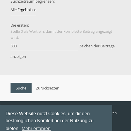
Suchzeitraum begrenzen:
Die ersten:
Stelle 0 als Wert ein, damit der komplette Beitrag angezeigt
wird.
Zeichen der Beiträge
anzeigen
Funga Austria
FAQ
Datenschutz
Nutzungsbedingungen
Diese Website nutzt Cookies, um dir den
bestmöglichen Komfort bei der Nutzung zu
Alle Zeiten sind
UTC+02:00
bieten.
Mehr erfahren
Aktuelle Zeit: 7. August 2026, 04:45