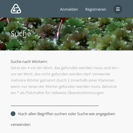
Anmelden
Registrieren
Suche
Suche nach Wörtern:
Setze ein
+
vor ein Wort, das gefunden werden muss und ein
-
vor ein Wort, das nicht gefunden werden darf. Verwende
mehrere Wörter getrennt durch
|
innerhalb einer Klammer,
wenn nur eines der Wörter gefunden werden muss. Benutze
ein * als Platzhalter für teilweise Übereinstimmungen.
Nach allen Begriffen suchen oder Suche wie angegeben
verwenden