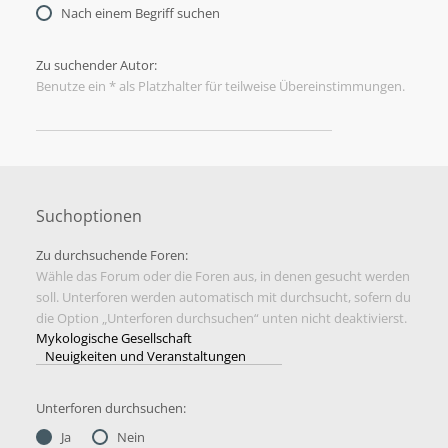
Nach einem Begriff suchen
Zu suchender Autor:
Benutze ein * als Platzhalter für teilweise Übereinstimmungen.
Suchoptionen
Zu durchsuchende Foren:
Wähle das Forum oder die Foren aus, in denen gesucht werden
soll. Unterforen werden automatisch mit durchsucht, sofern du
die Option „Unterforen durchsuchen“ unten nicht deaktivierst.
Unterforen durchsuchen:
Ja
Nein