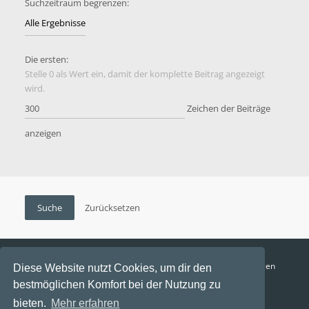
Suchzeitraum begrenzen:
Die ersten:
Stelle 0 als Wert ein, damit der komplette Beitrag angezeigt
wird.
Zeichen der Beiträge
anzeigen
Funga Austria
FAQ
Datenschutz
Nutzungsbedingungen
Diese Website nutzt Cookies, um dir den
bestmöglichen Komfort bei der Nutzung zu
Alle Zeiten sind
UTC+02:00
bieten.
Mehr erfahren
Aktuelle Zeit: 7. August 2026, 22:26