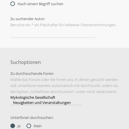
Nach einem Begriff suchen
Zu suchender Autor:
Benutze ein * als Platzhalter für teilweise Übereinstimmungen.
Suchoptionen
Zu durchsuchende Foren:
Wähle das Forum oder die Foren aus, in denen gesucht werden
soll. Unterforen werden automatisch mit durchsucht, sofern du
die Option „Unterforen durchsuchen“ unten nicht deaktivierst.
Unterforen durchsuchen:
Ja
Nein