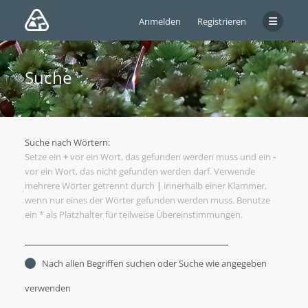
Anmelden
Registrieren
Suche
Suche nach Wörtern:
Setze ein
+
vor ein Wort, das gefunden werden muss und ein
-
vor ein Wort, das nicht gefunden werden darf. Verwende
mehrere Wörter getrennt durch
|
innerhalb einer Klammer,
wenn nur eines der Wörter gefunden werden muss. Benutze
ein * als Platzhalter für teilweise Übereinstimmungen.
Nach allen Begriffen suchen oder Suche wie angegeben
verwenden