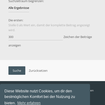
Suchzeitraum begrenzen:
Die ersten:
Stelle 0 als Wert ein, damit der komplette Beitrag angezeigt
wird.
Zeichen der Beiträge
anzeigen
Funga Austria
FAQ
Datenschutz
Nutzungsbedingungen
Diese Website nutzt Cookies, um dir den
bestmöglichen Komfort bei der Nutzung zu
Alle Zeiten sind
UTC+02:00
bieten.
Mehr erfahren
Aktuelle Zeit: 9. August 2026, 12:27