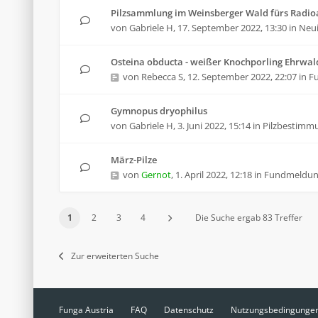
Pilzsammlung im Weinsberger Wald fürs Radioa
von
Gabriele H
,
17. September 2022, 13:30
in
Neui
Osteina obducta - weißer Knochporling Ehrwal
von
Rebecca S
,
12. September 2022, 22:07
in
F
Gymnopus dryophilus
von
Gabriele H
,
3. Juni 2022, 15:14
in
Pilzbestimm
März-Pilze
von
Gernot
,
1. April 2022, 12:18
in
Fundmeldu
1
2
3
4
Die Suche ergab 83 Treffer
Zur erweiterten Suche
Funga Austria
FAQ
Datenschutz
Nutzungsbedingunge