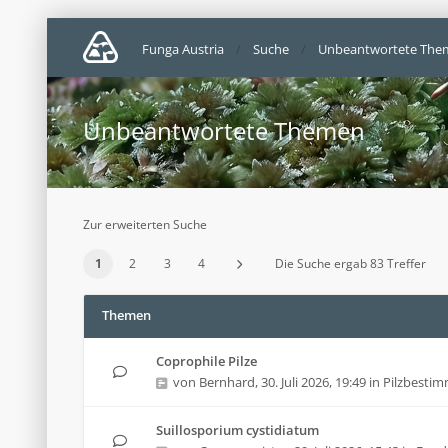
Funga Austria
Suche
Unbeantwortete The
Unbeantwortete Themen
Zur erweiterten Suche
1
2
3
4
Die Suche ergab 83 Treffer
Themen
Coprophile Pilze
von
Bernhard
,
30. Juli 2026, 19:49
in
Pilzbesti
Suillosporium cystidiatum