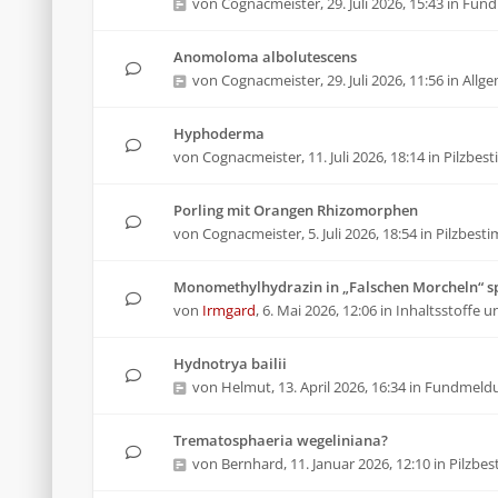
von
Cognacmeister
,
29. Juli 2026, 15:43
in
Fund
Anomoloma albolutescens
von
Cognacmeister
,
29. Juli 2026, 11:56
in
Allg
Hyphoderma
von
Cognacmeister
,
11. Juli 2026, 18:14
in
Pilzbes
Porling mit Orangen Rhizomorphen
von
Cognacmeister
,
5. Juli 2026, 18:54
in
Pilzbest
Monomethylhydrazin in „Falschen Morcheln“ sp
von
Irmgard
,
6. Mai 2026, 12:06
in
Inhaltsstoffe u
Hydnotrya bailii
von
Helmut
,
13. April 2026, 16:34
in
Fundmeld
Trematosphaeria wegeliniana?
von
Bernhard
,
11. Januar 2026, 12:10
in
Pilzbe