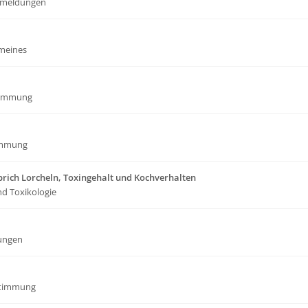
meldungen
emeines
timmung
immung
rich Lorcheln, Toxingehalt und Kochverhalten
nd Toxikologie
ungen
stimmung