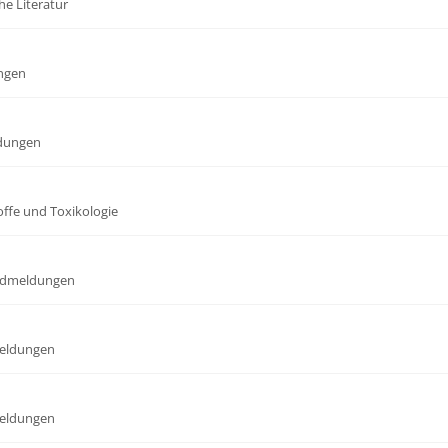
he Literatur
ngen
dungen
offe und Toxikologie
dmeldungen
eldungen
eldungen