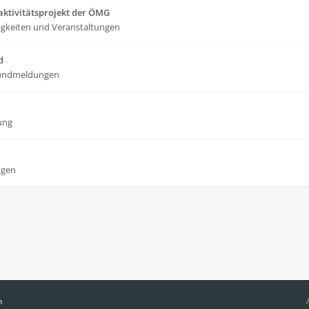
ktivitätsprojekt der ÖMG
gkeiten und Veranstaltungen
d
undmeldungen
ung
ngen
n