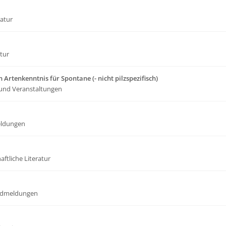
ratur
atur
 Artenkenntnis für Spontane (- nicht pilzspezifisch)
und Veranstaltungen
ldungen
ftliche Literatur
dmeldungen