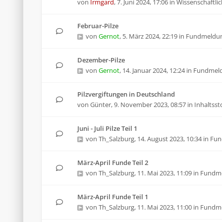
von
Irmgard
,
7. Juni 2024, 17:06
in
Wissenschaftlic
Februar-Pilze
von
Gernot
,
5. März 2024, 22:19
in
Fundmeldu
Dezember-Pilze
von
Gernot
,
14. Januar 2024, 12:24
in
Fundmel
Pilzvergiftungen in Deutschland
von
Günter
,
9. November 2023, 08:57
in
Inhaltsst
Juni - Juli Pilze Teil 1
von
Th_Salzburg
,
14. August 2023, 10:34
in
Fun
März-April Funde Teil 2
von
Th_Salzburg
,
11. Mai 2023, 11:09
in
Fundm
März-April Funde Teil 1
von
Th_Salzburg
,
11. Mai 2023, 11:00
in
Fundm