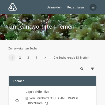
Anmelden
Registrieren
Unbeantwortete Themen
Zur erweiterten Suche
1
2
3
4
Die Suche ergab 83 Treffer
Themen
Coprophile Pilze
von
Bernhard
,
30. Juli 2026, 19:49
in
Pilzbestimmung