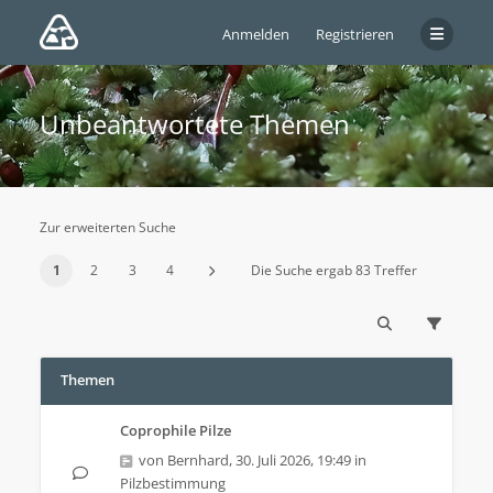
Anmelden
Registrieren
Unbeantwortete Themen
Zur erweiterten Suche
1
2
3
4
Die Suche ergab 83 Treffer
Themen
Coprophile Pilze
von
Bernhard
,
30. Juli 2026, 19:49
in
Pilzbestimmung