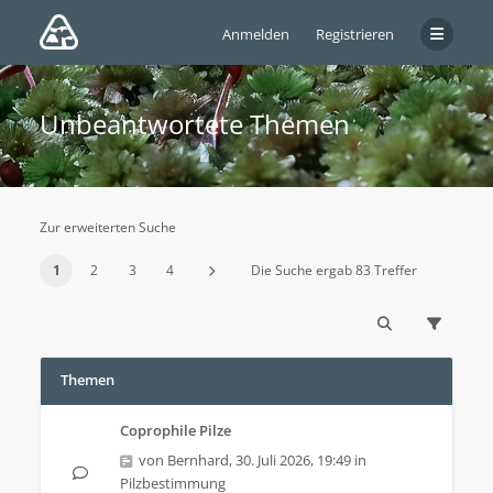
Anmelden
Registrieren
Unbeantwortete Themen
Zur erweiterten Suche
1
2
3
4
Die Suche ergab 83 Treffer
Themen
Coprophile Pilze
von
Bernhard
,
30. Juli 2026, 19:49
in
Pilzbestimmung