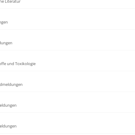
he Literatur
ngen
dungen
offe und Toxikologie
dmeldungen
eldungen
eldungen