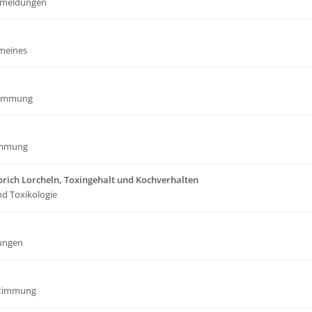
meldungen
emeines
timmung
immung
rich Lorcheln, Toxingehalt und Kochverhalten
nd Toxikologie
ungen
stimmung