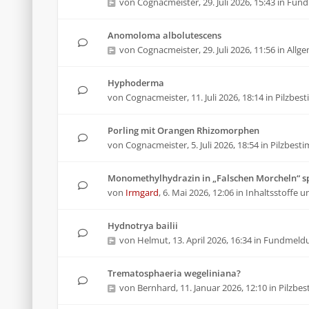
von
Cognacmeister
,
29. Juli 2026, 15:43
in
Fund
Anomoloma albolutescens
von
Cognacmeister
,
29. Juli 2026, 11:56
in
Allg
Hyphoderma
von
Cognacmeister
,
11. Juli 2026, 18:14
in
Pilzbes
Porling mit Orangen Rhizomorphen
von
Cognacmeister
,
5. Juli 2026, 18:54
in
Pilzbest
Monomethylhydrazin in „Falschen Morcheln“ sp
von
Irmgard
,
6. Mai 2026, 12:06
in
Inhaltsstoffe u
Hydnotrya bailii
von
Helmut
,
13. April 2026, 16:34
in
Fundmeld
Trematosphaeria wegeliniana?
von
Bernhard
,
11. Januar 2026, 12:10
in
Pilzbe