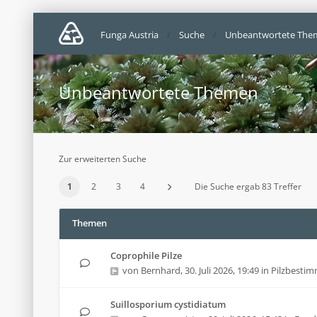
Funga Austria
Suche
Unbeantwortete The
Unbeantwortete Themen
Zur erweiterten Suche
1
2
3
4
Die Suche ergab 83 Treffer
Themen
Coprophile Pilze
von
Bernhard
,
30. Juli 2026, 19:49
in
Pilzbesti
Suillosporium cystidiatum