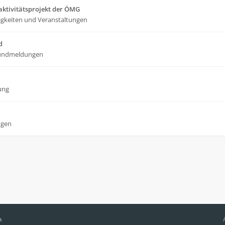
ktivitätsprojekt der ÖMG
gkeiten und Veranstaltungen
d
undmeldungen
ung
ngen
n