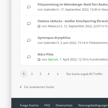
Pilzsammlung im Weinsberger Wald fürs Radioa
von
Gabriele H
,
17. September 2022, 13:30
in
Neui
Osteina obducta - weißer Knochporling Ehrwal
von
Rebecca S
,
12. September 2022, 22:07
in
F
Gymnopus dryophilus
von
Gabriele H
,
3. Juni 2022, 15:14
in
Pilzbestimm
März-Pilze
von
Gernot
,
1. April 2022, 12:18
in
Fundmeldu
1
2
3
4
Die Suche ergab 83 Treffer
Zur erweiterten Suche
Funga Austria
FAQ
Datenschutz
Nutzungsbedingunge