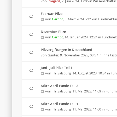
von
Irmgard
,
7. Juni 2024, 17:06
in
Wissenschaftlic
Februar-Pilze
von
Gernot
,
5. März 2024, 22:19
in
Fundmeldu
Dezember-Pilze
von
Gernot
,
14. Januar 2024, 12:24
in
Fundmel
Pilzvergiftungen in Deutschland
von
Günter
,
9. November 2023, 08:57
in
Inhaltsst
Juni - Juli Pilze Teil 1
von
Th_Salzburg
,
14. August 2023, 10:34
in
Fun
März-April Funde Teil 2
von
Th_Salzburg
,
11. Mai 2023, 11:09
in
Fundm
März-April Funde Teil 1
von
Th_Salzburg
,
11. Mai 2023, 11:00
in
Fundm