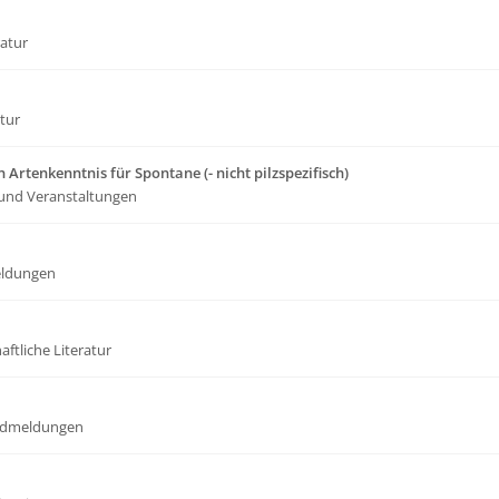
ratur
atur
 Artenkenntnis für Spontane (- nicht pilzspezifisch)
und Veranstaltungen
ldungen
ftliche Literatur
dmeldungen