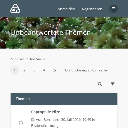
Anmelden
Registrieren
Unbeantwortete Themen
Zur erweiterten Suche
1
2
3
4
Die Suche ergab 83 Treffer
Themen
Coprophile Pilze
von
Bernhard
,
30. Juli 2026, 19:49
in
Pilzbestimmung