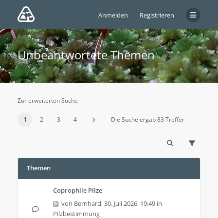
Anmelden
Registrieren
Unbeantwortete Themen
Zur erweiterten Suche
1
2
3
4
Die Suche ergab 83 Treffer
Themen
Coprophile Pilze
von
Bernhard
,
30. Juli 2026, 19:49
in
Pilzbestimmung