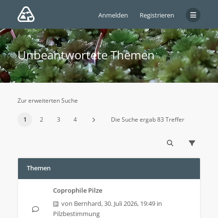
Anmelden
Registrieren
Unbeantwortete Themen
Zur erweiterten Suche
1
2
3
4
Die Suche ergab 83 Treffer
Themen
Coprophile Pilze
von
Bernhard
,
30. Juli 2026, 19:49
in
Pilzbestimmung