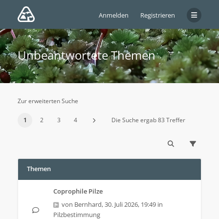
Anmelden
Registrieren
Unbeantwortete Themen
Zur erweiterten Suche
1
2
3
4
Die Suche ergab 83 Treffer
Themen
Coprophile Pilze
von
Bernhard
,
30. Juli 2026, 19:49
in
Pilzbestimmung