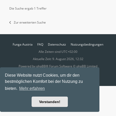
Die Suche ergab 1 Treffer
Zur erweiterten Suche
Funga Austria
FAQ
Datenschutz
Nutzungsbedingungen
Alle Zeiten sind
UTC+02:00
Aktuelle Zeit: 9. August 2026, 12:32
Powered by
phpBB
® Forum Software © phpBB Limited
Ravaio Theme by
Gramziu
Diese Website nutzt Cookies, um dir den
bestmöglichen Komfort bei der Nutzung zu
bieten.
Mehr erfahren
Verstanden!