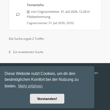
Tomentella
von
Cognacmeister
,
31. Juli 2026, 12:28
in
Pilzbestimmung
Cognacmeister
31. Juli 2026, 20:02
Die Suche ergab 2 Treffer
Zur erweiterten Suche
Funga Austria
FAQ
Datenschutz
Nutzungsbedingungen
Diese Website nutzt Cookies, um dir den
bestmöglichen Komfort bei der Nutzung zu
Alle Zeiten sind
UTC+02:00
bieten.
Mehr erfahren
Aktuelle Zeit: 7. August 2026, 09:13
Powered by
phpBB
® Forum Software © phpBB Limited
Verstanden!
Ravaio Theme by
Gramziu