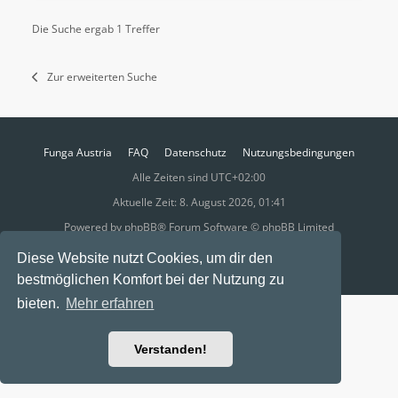
Die Suche ergab 1 Treffer
Zur erweiterten Suche
Funga Austria
FAQ
Datenschutz
Nutzungsbedingungen
Alle Zeiten sind
UTC+02:00
Aktuelle Zeit: 8. August 2026, 01:41
Powered by
phpBB
® Forum Software © phpBB Limited
Ravaio Theme by
Gramziu
Diese Website nutzt Cookies, um dir den
bestmöglichen Komfort bei der Nutzung zu
bieten.
Mehr erfahren
Verstanden!