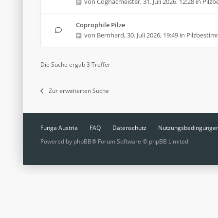
von
Cognacmeister
,
31. Juli 2026, 12:28
in
Pilz
Coprophile Pilze
von
Bernhard
,
30. Juli 2026, 19:49
in
Pilzbesti
Die Suche ergab 3 Treffer
Zur erweiterten Suche
Funga Austria
FAQ
Datenschutz
Nutzungsbedingunge
Powered by
phpBB
® Forum Software © phpBB Limited