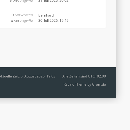
31. Juli 2026, 20:02
31285
Zugriffe
0
Antworten
Bernhard
30. Juli 2026, 19:49
4798
Zugriffe
Aktuelle Zeit: 6. August 2026, 19:03
Alle Zeiten sind
UTC+02:00
Ravaio Theme by
Gramziu