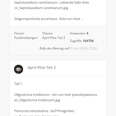
Septobasidium carestianum : Lebende Salix-Äste.
co_Septobasidium carestianum.jpg
.
Stegonsporiicola aurantiaca : Äste von Acer ...
Forum:
Thema:
Antworten:
4
Fundmeldungen
April-Pilze Teil 2
Zugriffe:
164756
Rufe den Beitrag auf
10. Juni 2026, 23:02
April-Pilze Teil 2
Teil 1.
Oligostoma insidiosum : Ast von Acer pseudoplatanus.
as_Oligostoma insidiosum.jpg
.
Periconia minutissima : Auf Phragmites.