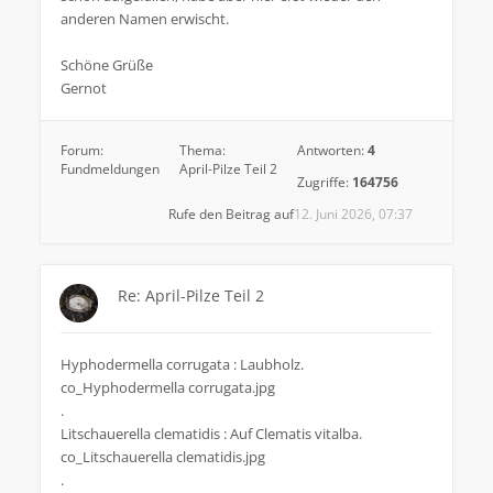
anderen Namen erwischt.
Schöne Grüße
Gernot
Forum:
Thema:
Antworten:
4
Fundmeldungen
April-Pilze Teil 2
Zugriffe:
164756
Rufe den Beitrag auf
12. Juni 2026, 07:37
Re: April-Pilze Teil 2
Hyphodermella corrugata : Laubholz.
co_Hyphodermella corrugata.jpg
.
Litschauerella clematidis : Auf Clematis vitalba.
co_Litschauerella clematidis.jpg
.