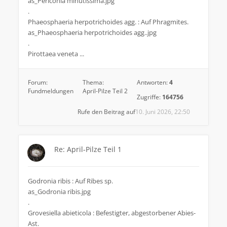
as_Periconia minutissima.jpg
.
Phaeosphaeria herpotrichoides agg. : Auf Phragmites.
as_Phaeosphaeria herpotrichoides agg..jpg
.
Pirottaea veneta ...
Forum:
Thema:
Antworten:
4
Fundmeldungen
April-Pilze Teil 2
Zugriffe:
164756
Rufe den Beitrag auf
10. Juni 2026, 22:50
Re: April-Pilze Teil 1
Godronia ribis : Auf Ribes sp.
as_Godronia ribis.jpg
.
Grovesiella abieticola : Befestigter, abgestorbener Abies-
Ast.