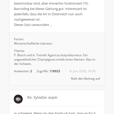
bestimmbar sind, aber immerhin funktioniert ITS-
Barcoding bei dieser Gattung gut. Interessant ist
jedenfalls, dass die Art in Österreich nun auch
nachgewiesen ist.
Dieser Satz verwundert ...
Forum:
Wissenschaftliche Literatur
Thema:
P. Rösch und A. Treindl: Agaricus butyreburneus. Ein
ungewöhnlicher Champignon erhält einen Namen. Neu in
der Schweiz.
Antworten:
2
Zugriffe:
118923
8. Juni 2026, 14:09
Rufe den Beitrag auf
Re: Xylodon asper
Ja, schwierig. Wenn du den Eindruck hast, dass es für X.