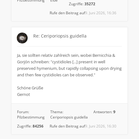
Pilzbestimmung
Eibe
Zugriffe:
35272
Rufe den Beitrag auf
9. Juni 2026, 16:36
Re: Ceriporiopsis guidella
Ja, sie sollten relativ zahlreich sein, wobei Bernicchia &
Gorjón schreiben: "cystidioles [...] present in well
preserved hymenium, but rapidly collapsing upon drying
and then few cystidioles can be observed."
Schöne Grüße
Gernot
Forum:
Thema:
Antworten:
9
Pilzbestimmung
Ceriporiopsis guidella
Zugriffe:
84256
Rufe den Beitrag auf
9. Juni 2026, 16:30