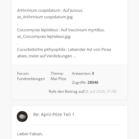
Arthrinium cuspidatum : Auf Juncus.
as_Arthrinium cuspidatum.jpg
.
Coccomyces leptideus : Auf Vaccinium myrtillus.
as_Coccomyces leptideus.jpg
.
Cucurbidothis pithyophila : Lebender Ast von Picea
abies, meist auf Verdickungen ...
Forum:
Thema:
Antworten:
3
Fundmeldungen
Mai-Pilze
Zugriffe:
28046
Rufe den Beitrag auf
28. Juli 2026, 21:58
Re: April-Pilze Teil 1
Lieber Fabian,