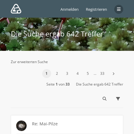
Anmelden
Registrieren
Die Suche ergab 642 Treffer
Zur erweiterten Suche
1
2
3
4
5
…
33
Seite
1
von
33
Die Suche ergab 642 Treffer
Re: Mai-Pilze