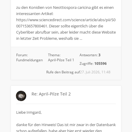
zu den Konidien von Neottiospora caricina gibt es einen
interessanten Artikel:
https://www.sciencedirect.com/science/article/abs/pii/S0
007153657800461. Dieser sollte eigentlich über die
Cyberliber abrufbar sein, aber leider macht diese Website
in letzter Zeit Probleme, weshalb sie ...
Forum:
Thema:
Antworten:
3
Fundmeldungen
April-Pilze Teil 1
Zugriffe:
105596
Rufe den Beitrag auf
27. Juli 2026, 11:48
Re: April-Pilze Teil 2
Liebe Irmgard,
danke für den Hinweis! Das ist mir zwar in der Datenbank
schon aufgefallen, habe aber hier erst wieder den