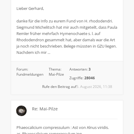
Lieber Gerhard,
danke für die Info zu eurem Fund von H. rhododendri.
Siegmund Michelitsch hat mir auch mitgeteilt, dass Paula
Remler früher mehrfach Hymenochaete s. l. auf
Rhododendron gesammelt hat, aber damals war die Art
ja noch nicht beschrieben. Belege müssten in GZU liegen.
Nachdem ich mir ...
Forum:
Thema:
Antworten:
3
Fundmeldungen
Mai-Pilze
Zugriffe:
28046
Rufe den Beitrag auf
5. August 2026, 11:38
Re: Mai-Pilze
Phaeocalicium compressulum : Ast von Alnus viridis.
as_Phaeocalicium compressulum.jpg