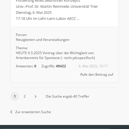
Förderung eines bedrohten Konzepts
Univ.-Prof. Dr. Martin Remmele, Universität Trier
Dienstag, 6. Mai 2025
17-18 Uhr im Lehr-Lern-Labor AECC ...
Forum:
Neuigkeiten und Veranstaltungen
Thema:
HEUTE 6.5.2025 Vortrag über die Wichtigkeit von
Artenkenntnis für Spontane (- nicht pilzspezifisch)
Antworten:
0
Zugriffe:
49422
6. Mai 2025, 10:17
Rufe den Beitrag auf
1
2
Die Suche ergab 40 Treffer
Zur erweiterten Suche