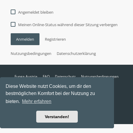
Angemeldet bleiben
Meinen Online-Status während dieser Sitzung verbergen
Anmelden
Registrieren
Nutzungsbedingungen
Datenschutzerklärung
Funga Austria
FAQ
Datenschutz
Nutzungsbedingungen
Alle Zeiten sind
UTC+02:00
Diese Website nutzt Cookies, um dir den
Aktuelle Zeit: 7. August 2026, 11:52
bestmöglichen Komfort bei der Nutzung zu
Powered by
phpBB
® Forum Software © phpBB Limited
bieten.
Mehr erfahren
Ravaio Theme by
Gramziu
Verstanden!