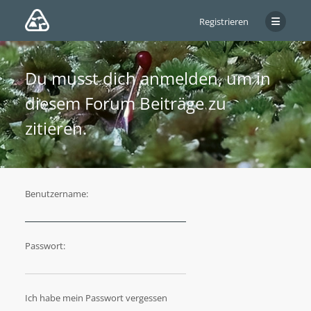
Registrieren
Du musst dich anmelden, um in
diesem Forum Beiträge zu
zitieren.
Benutzername:
Passwort:
Ich habe mein Passwort vergessen