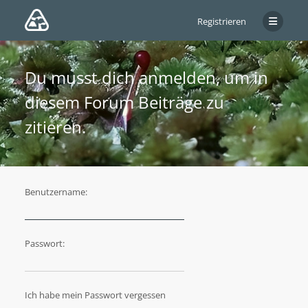
Registrieren
Du musst dich anmelden, um in
diesem Forum Beiträge zu
zitieren.
Benutzername:
Passwort:
Ich habe mein Passwort vergessen