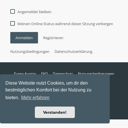
Angemeldet bleiben
Meinen Online-Status während dieser Sitzung verbergen
Anmelden
Registrieren
Nutzungsbedingungen
Datenschutzerklärung
Funga Austria
FAQ
Datenschutz
Nutzungsbedingungen
Alle Zeiten sind
UTC+02:00
Diese Website nutzt Cookies, um dir den
Aktuelle Zeit: 10. August 2026, 21:33
bestmöglichen Komfort bei der Nutzung zu
Powered by
phpBB
® Forum Software © phpBB Limited
bieten.
Mehr erfahren
Ravaio Theme by
Gramziu
Verstanden!