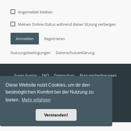
Angemeldet bleiben
Meinen Online-Status während dieser Sitzung verbergen
Anmelden
Registrieren
Nutzungsbedingungen
Datenschutzerklärung
Funga Austria
FAQ
Datenschutz
Nutzungsbedingungen
Alle Zeiten sind
UTC+02:00
Diese Website nutzt Cookies, um dir den
Aktuelle Zeit: 7. August 2026, 12:15
bestmöglichen Komfort bei der Nutzung zu
Powered by
phpBB
® Forum Software © phpBB Limited
bieten.
Mehr erfahren
Ravaio Theme by
Gramziu
Verstanden!