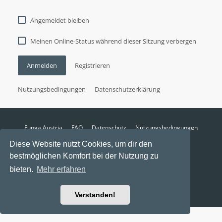
Angemeldet bleiben
Meinen Online-Status während dieser Sitzung verbergen
Anmelden
Registrieren
Nutzungsbedingungen
Datenschutzerklärung
Funga Austria
FAQ
Datenschutz
Nutzungsbedingungen
Alle Zeiten sind
UTC+02:00
Diese Website nutzt Cookies, um dir den
Aktuelle Zeit: 9. August 2026, 08:21
bestmöglichen Komfort bei der Nutzung zu
Powered by
phpBB
® Forum Software © phpBB Limited
bieten.
Mehr erfahren
Ravaio Theme by
Gramziu
Verstanden!