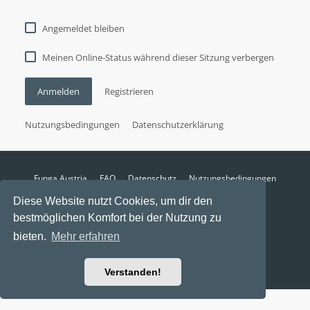
Angemeldet bleiben
Meinen Online-Status während dieser Sitzung verbergen
Anmelden
Registrieren
Nutzungsbedingungen
Datenschutzerklärung
Funga Austria
FAQ
Datenschutz
Nutzungsbedingungen
Alle Zeiten sind
UTC+02:00
Diese Website nutzt Cookies, um dir den
Aktuelle Zeit: 7. August 2026, 14:26
bestmöglichen Komfort bei der Nutzung zu
Powered by
phpBB
® Forum Software © phpBB Limited
bieten.
Mehr erfahren
Ravaio Theme by
Gramziu
Verstanden!