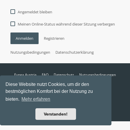
Angemeldet bleiben
Meinen Online-Status während dieser Sitzung verbergen
Anmelden
Registrieren
Nutzungsbedingungen
Datenschutzerklärung
Funga Austria
FAQ
Datenschutz
Nutzungsbedingungen
Alle Zeiten sind
UTC+02:00
Diese Website nutzt Cookies, um dir den
Aktuelle Zeit: 7. August 2026, 11:50
bestmöglichen Komfort bei der Nutzung zu
Powered by
phpBB
® Forum Software © phpBB Limited
bieten.
Mehr erfahren
Ravaio Theme by
Gramziu
Verstanden!