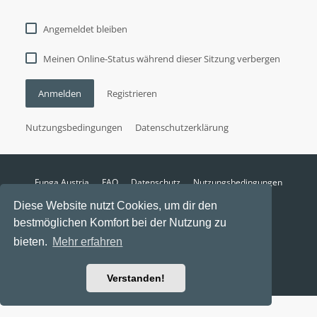
Angemeldet bleiben
Meinen Online-Status während dieser Sitzung verbergen
Anmelden
Registrieren
Nutzungsbedingungen
Datenschutzerklärung
Funga Austria
FAQ
Datenschutz
Nutzungsbedingungen
Alle Zeiten sind
UTC+02:00
Diese Website nutzt Cookies, um dir den
Aktuelle Zeit: 8. August 2026, 05:57
bestmöglichen Komfort bei der Nutzung zu
Powered by
phpBB
® Forum Software © phpBB Limited
bieten.
Mehr erfahren
Ravaio Theme by
Gramziu
Verstanden!