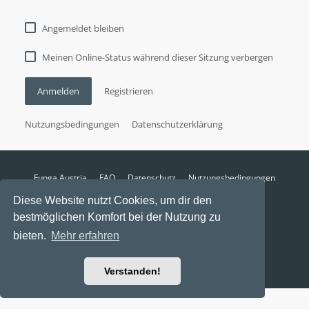
Angemeldet bleiben
Meinen Online-Status während dieser Sitzung verbergen
Anmelden
Registrieren
Nutzungsbedingungen
Datenschutzerklärung
Funga Austria
FAQ
Datenschutz
Nutzungsbedingungen
Alle Zeiten sind
UTC+02:00
Diese Website nutzt Cookies, um dir den
Aktuelle Zeit: 7. August 2026, 22:06
bestmöglichen Komfort bei der Nutzung zu
Powered by
phpBB
® Forum Software © phpBB Limited
bieten.
Mehr erfahren
Ravaio Theme by
Gramziu
Verstanden!