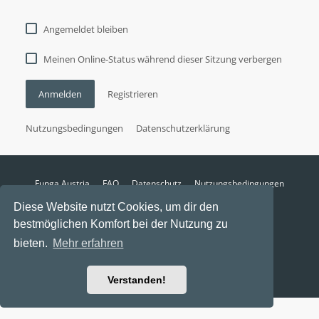
Angemeldet bleiben
Meinen Online-Status während dieser Sitzung verbergen
Anmelden
Registrieren
Nutzungsbedingungen
Datenschutzerklärung
Funga Austria
FAQ
Datenschutz
Nutzungsbedingungen
Alle Zeiten sind
UTC+02:00
Diese Website nutzt Cookies, um dir den
Aktuelle Zeit: 8. August 2026, 08:15
bestmöglichen Komfort bei der Nutzung zu
Powered by
phpBB
® Forum Software © phpBB Limited
bieten.
Mehr erfahren
Ravaio Theme by
Gramziu
Verstanden!