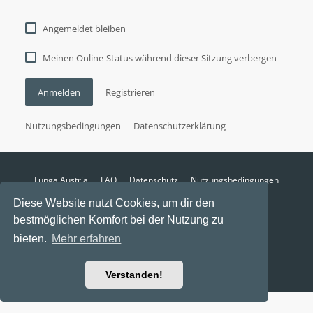
Angemeldet bleiben
Meinen Online-Status während dieser Sitzung verbergen
Anmelden
Registrieren
Nutzungsbedingungen
Datenschutzerklärung
Funga Austria
FAQ
Datenschutz
Nutzungsbedingungen
Alle Zeiten sind
UTC+02:00
Diese Website nutzt Cookies, um dir den
Aktuelle Zeit: 7. August 2026, 04:40
bestmöglichen Komfort bei der Nutzung zu
Powered by
phpBB
® Forum Software © phpBB Limited
bieten.
Mehr erfahren
Ravaio Theme by
Gramziu
Verstanden!