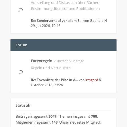
Vorstellung und Diskussion über Bücher,
Bestimmungsliteratur und Publikationen
Re: Sonderverkauf vor allem B…
von
Gabriele H
29. Juli 2026, 10:46
Forum
Forenregeln
2 Themen 5 Beiträge
Regeln und Nettiquette
Re: Taxonliste der Pilze in d…
von
Irmgard
8.
Oktober 2018, 23:26
Statistik
Beiträge insgesamt
3047
,
Themen insgesamt
700
,
Mitglieder insgesamt
143
,
Unser neuestes Mitglied: