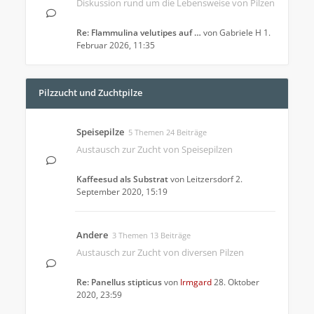
Diskussion rund um die Lebensweise von Pilzen
Re: Flammulina velutipes auf …
von
Gabriele H
1.
Februar 2026, 11:35
Pilzzucht und Zuchtpilze
Speisepilze
5 Themen 24 Beiträge
Austausch zur Zucht von Speisepilzen
Kaffeesud als Substrat
von
Leitzersdorf
2.
September 2020, 15:19
Andere
3 Themen 13 Beiträge
Austausch zur Zucht von diversen Pilzen
Re: Panellus stipticus
von
Irmgard
28. Oktober
2020, 23:59