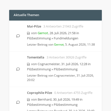
Aktuelle Themen
Mai-Pilze
3 Antworten 21943 Zugriffe
von
Gernot
,
28. Juli 2026, 21:58
in
Pilzbestimmung
»
Fundmeldungen
Letzter Beitrag von
Gernot
,
5. August 2026, 11:38
Tomentella
3 Antworten 30926 Zugriffe
von
Cognacmeister
,
31. Juli 2026, 12:28
in
Pilzbestimmung
»
Pilzbestimmung
Letzter Beitrag von
Cognacmeister
,
31. Juli 2026,
20:02
Coprophile Pilze
0 Antworten 4755 Zugriffe
von
Bernhard
,
30. Juli 2026, 19:49
in
Pilzbestimmung
»
Pilzbestimmung
Letzter Beitrag von
Bernhard
,
30. Juli 2026, 19:49