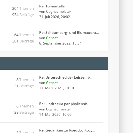
Re: Tomentella
204
Themen
von
Cognacmeister
934
Beiträge
31. Juli 2026, 20:02
Re: Schaumberg- und Blumauera…
64
Themen
von
Gernot
381
Beiträge
8. September 2022, 18:34
Re: Unterschied der Leisten b…
8
Themen
von
Gernot
31
Beiträge
11. März 2021, 18:10
Re: Lindtneria panphyliensis
6
Themen
von
Cognacmeister
38
Beiträge
14. Mai 2026, 10:00
Re: Gedanken zu Pseudoclitocy…
5
Themen