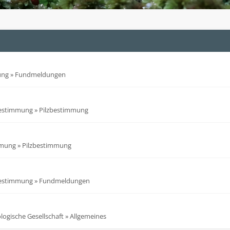
ung
»
Fundmeldungen
bestimmung
»
Pilzbestimmung
mmung
»
Pilzbestimmung
bestimmung
»
Fundmeldungen
ogische Gesellschaft
»
Allgemeines