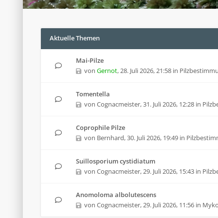
Aktuelle Themen
Mai-Pilze
von
Gernot
,
28. Juli 2026, 21:58
in
Pilzbestimm
Tomentella
von
Cognacmeister
,
31. Juli 2026, 12:28
in
Pilz
Coprophile Pilze
von
Bernhard
,
30. Juli 2026, 19:49
in
Pilzbesti
Suillosporium cystidiatum
von
Cognacmeister
,
29. Juli 2026, 15:43
in
Pilz
Anomoloma albolutescens
von
Cognacmeister
,
29. Juli 2026, 11:56
in
Mykol