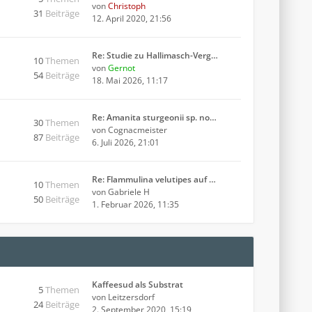
von
Christoph
31
Beiträge
12. April 2020, 21:56
Re: Studie zu Hallimasch-Verg…
10
Themen
von
Gernot
54
Beiträge
18. Mai 2026, 11:17
Re: Amanita sturgeonii sp. no…
30
Themen
von
Cognacmeister
87
Beiträge
6. Juli 2026, 21:01
Re: Flammulina velutipes auf …
10
Themen
von
Gabriele H
50
Beiträge
1. Februar 2026, 11:35
Kaffeesud als Substrat
5
Themen
von
Leitzersdorf
24
Beiträge
2. September 2020, 15:19