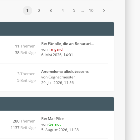
1
2
3
4
5
…
10
Re: Für alle, die an Renaturi…
11
Themen
von
Irmgard
38
Beiträge
6. Mai 2026, 14:01
Anomoloma albolutescens
3
Themen
von
Cognacmeister
5
Beiträge
29. Juli 2026, 11:56
Re: Mai-Pilze
280
Themen
von
Gernot
1137
Beiträge
5. August 2026, 11:38