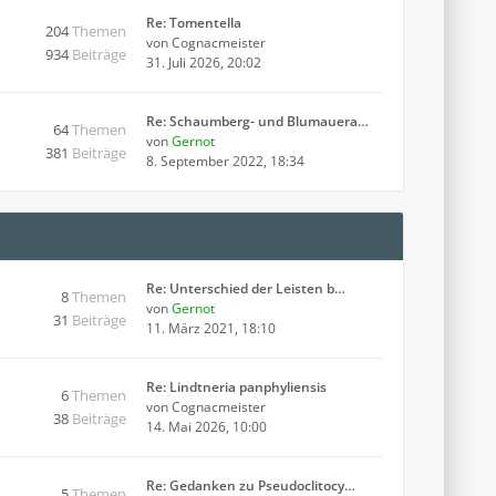
Re: Tomentella
204
Themen
von
Cognacmeister
934
Beiträge
31. Juli 2026, 20:02
Re: Schaumberg- und Blumauera…
64
Themen
von
Gernot
381
Beiträge
8. September 2022, 18:34
Re: Unterschied der Leisten b…
8
Themen
von
Gernot
31
Beiträge
11. März 2021, 18:10
Re: Lindtneria panphyliensis
6
Themen
von
Cognacmeister
38
Beiträge
14. Mai 2026, 10:00
Re: Gedanken zu Pseudoclitocy…
5
Themen