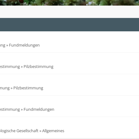
ung
»
Fundmeldungen
bestimmung
»
Pilzbestimmung
mmung
»
Pilzbestimmung
bestimmung
»
Fundmeldungen
ogische Gesellschaft
»
Allgemeines