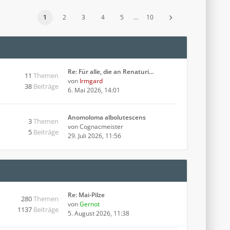
1
2
3
4
5
…
10
Re: Für alle, die an Renaturi…
11
Themen
von
Irmgard
38
Beiträge
6. Mai 2026, 14:01
Anomoloma albolutescens
3
Themen
von
Cognacmeister
5
Beiträge
29. Juli 2026, 11:56
Re: Mai-Pilze
280
Themen
von
Gernot
1137
Beiträge
5. August 2026, 11:38