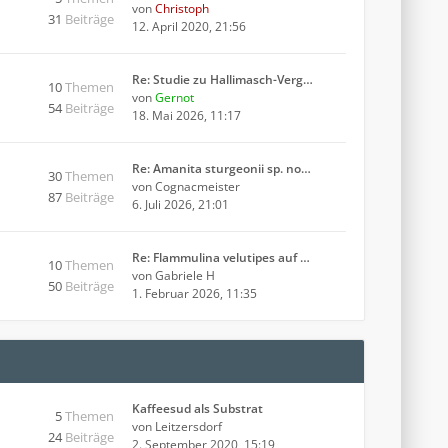
von
Christoph
31
Beiträge
12. April 2020, 21:56
Re: Studie zu Hallimasch-Verg…
10
Themen
von
Gernot
54
Beiträge
18. Mai 2026, 11:17
Re: Amanita sturgeonii sp. no…
30
Themen
von
Cognacmeister
87
Beiträge
6. Juli 2026, 21:01
Re: Flammulina velutipes auf …
10
Themen
von
Gabriele H
50
Beiträge
1. Februar 2026, 11:35
Kaffeesud als Substrat
5
Themen
von
Leitzersdorf
24
Beiträge
2. September 2020, 15:19