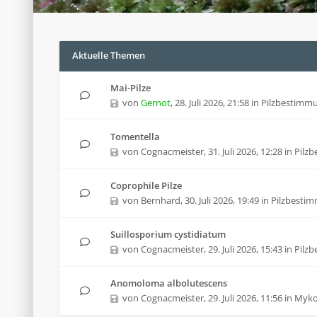
Aktuelle Themen
Mai-Pilze
von
Gernot
,
28. Juli 2026, 21:58
in
Pilzbestimm
Tomentella
von
Cognacmeister
,
31. Juli 2026, 12:28
in
Pilz
Coprophile Pilze
von
Bernhard
,
30. Juli 2026, 19:49
in
Pilzbesti
Suillosporium cystidiatum
von
Cognacmeister
,
29. Juli 2026, 15:43
in
Pilz
Anomoloma albolutescens
von
Cognacmeister
,
29. Juli 2026, 11:56
in
Mykol