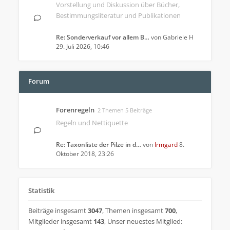
Vorstellung und Diskussion über Bücher,
Bestimmungsliteratur und Publikationen
Re: Sonderverkauf vor allem B…
von
Gabriele H
29. Juli 2026, 10:46
Forum
Forenregeln
2 Themen 5 Beiträge
Regeln und Nettiquette
Re: Taxonliste der Pilze in d…
von
Irmgard
8.
Oktober 2018, 23:26
Statistik
Beiträge insgesamt
3047
,
Themen insgesamt
700
,
Mitglieder insgesamt
143
,
Unser neuestes Mitglied: