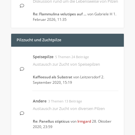
Diskussion rund um die Lebensweise von Pilzen
Re: Flammulina velutipes auf …
von
Gabriele H
1.
Februar 2026, 11:35
Pilzzucht und Zuchtpilze
Speisepilze
5 Themen 24 Beiträge
Austausch zur Zucht von Speisepilzen
Kaffeesud als Substrat
von
Leitzersdorf
2.
September 2020, 15:19
Andere
3 Themen 13 Beiträge
Austausch zur Zucht von diversen Pilzen
Re: Panellus stipticus
von
Irmgard
28. Oktober
2020, 23:59