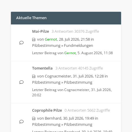
Aktuelle Themen
Mai-Pilze
3 Antworten 30376 Zugriffe
von
Gernot
,
28. Juli 2026, 21:58
in
Pilzbestimmung
»
Fundmeldungen
Letzter Beitrag von
Gernot
,
5. August 2026, 11:38
Tomentella
3 Antworten 40145 Zugriffe
von
Cognacmeister
,
31. Juli 2026, 12:28
in
Pilzbestimmung
»
Pilzbestimmung
Letzter Beitrag von
Cognacmeister
,
31. Juli 2026,
20:02
Coprophile Pilze
0 Antworten 5662 Zugriffe
von
Bernhard
,
30. Juli 2026, 19:49
in
Pilzbestimmung
»
Pilzbestimmung
Letzter Beitrag von
Bernhard
,
30. Juli 2026, 19:49