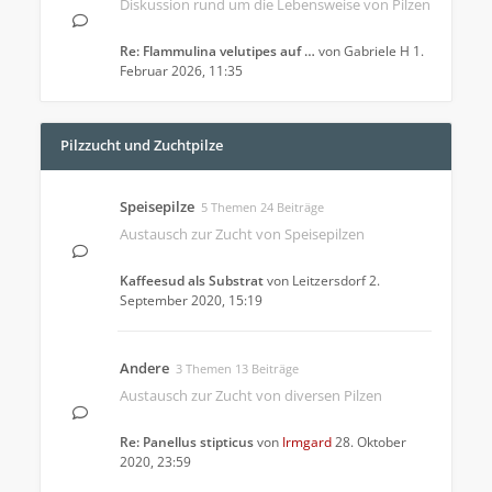
Diskussion rund um die Lebensweise von Pilzen
Re: Flammulina velutipes auf …
von
Gabriele H
1.
Februar 2026, 11:35
Pilzzucht und Zuchtpilze
Speisepilze
5 Themen 24 Beiträge
Austausch zur Zucht von Speisepilzen
Kaffeesud als Substrat
von
Leitzersdorf
2.
September 2020, 15:19
Andere
3 Themen 13 Beiträge
Austausch zur Zucht von diversen Pilzen
Re: Panellus stipticus
von
Irmgard
28. Oktober
2020, 23:59