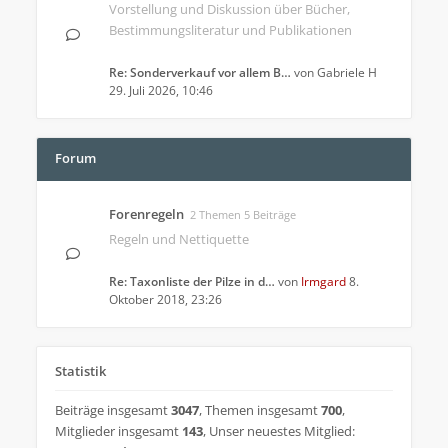
Vorstellung und Diskussion über Bücher,
Bestimmungsliteratur und Publikationen
Re: Sonderverkauf vor allem B…
von
Gabriele H
29. Juli 2026, 10:46
Forum
Forenregeln
2 Themen 5 Beiträge
Regeln und Nettiquette
Re: Taxonliste der Pilze in d…
von
Irmgard
8.
Oktober 2018, 23:26
Statistik
Beiträge insgesamt
3047
,
Themen insgesamt
700
,
Mitglieder insgesamt
143
,
Unser neuestes Mitglied: