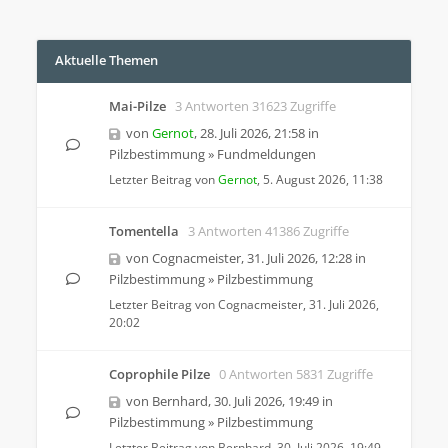
Aktuelle Themen
Mai-Pilze
3 Antworten 31623 Zugriffe
von
Gernot
,
28. Juli 2026, 21:58
in
Pilzbestimmung
»
Fundmeldungen
Letzter Beitrag von
Gernot
,
5. August 2026, 11:38
Tomentella
3 Antworten 41386 Zugriffe
von
Cognacmeister
,
31. Juli 2026, 12:28
in
Pilzbestimmung
»
Pilzbestimmung
Letzter Beitrag von
Cognacmeister
,
31. Juli 2026,
20:02
Coprophile Pilze
0 Antworten 5831 Zugriffe
von
Bernhard
,
30. Juli 2026, 19:49
in
Pilzbestimmung
»
Pilzbestimmung
Letzter Beitrag von
Bernhard
,
30. Juli 2026, 19:49