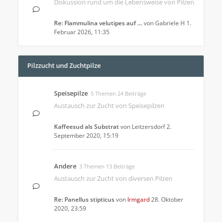
Diskussion rund um die Lebensweise von Pilzen
Re: Flammulina velutipes auf …
von
Gabriele H
1.
Februar 2026, 11:35
Pilzzucht und Zuchtpilze
Speisepilze
5 Themen 24 Beiträge
Austausch zur Zucht von Speisepilzen
Kaffeesud als Substrat
von
Leitzersdorf
2.
September 2020, 15:19
Andere
3 Themen 13 Beiträge
Austausch zur Zucht von diversen Pilzen
Re: Panellus stipticus
von
Irmgard
28. Oktober
2020, 23:59