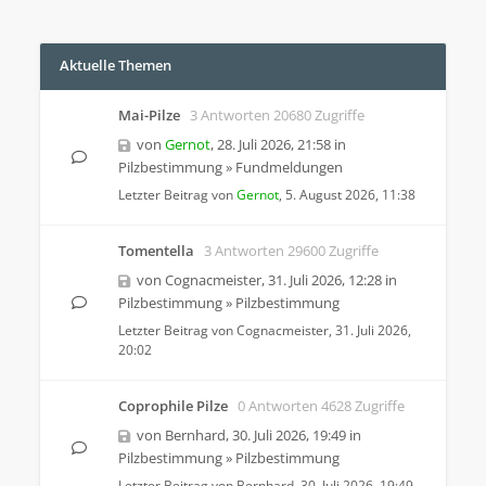
Aktuelle Themen
Mai-Pilze
3 Antworten 20680 Zugriffe
von
Gernot
,
28. Juli 2026, 21:58
in
Pilzbestimmung
»
Fundmeldungen
Letzter Beitrag von
Gernot
,
5. August 2026, 11:38
Tomentella
3 Antworten 29600 Zugriffe
von
Cognacmeister
,
31. Juli 2026, 12:28
in
Pilzbestimmung
»
Pilzbestimmung
Letzter Beitrag von
Cognacmeister
,
31. Juli 2026,
20:02
Coprophile Pilze
0 Antworten 4628 Zugriffe
von
Bernhard
,
30. Juli 2026, 19:49
in
Pilzbestimmung
»
Pilzbestimmung
Letzter Beitrag von
Bernhard
,
30. Juli 2026, 19:49