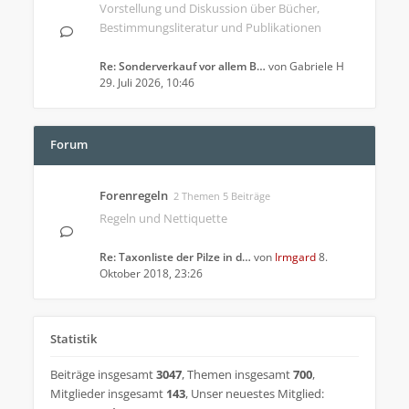
Vorstellung und Diskussion über Bücher,
Bestimmungsliteratur und Publikationen
Re: Sonderverkauf vor allem B…
von
Gabriele H
29. Juli 2026, 10:46
Forum
Forenregeln
2 Themen 5 Beiträge
Regeln und Nettiquette
Re: Taxonliste der Pilze in d…
von
Irmgard
8.
Oktober 2018, 23:26
Statistik
Beiträge insgesamt
3047
,
Themen insgesamt
700
,
Mitglieder insgesamt
143
,
Unser neuestes Mitglied: