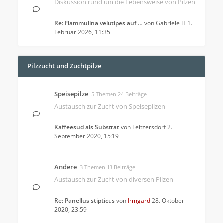
Diskussion rund um die Lebensweise von Pilzen
Re: Flammulina velutipes auf …
von
Gabriele H
1.
Februar 2026, 11:35
Pilzzucht und Zuchtpilze
Speisepilze
5 Themen 24 Beiträge
Austausch zur Zucht von Speisepilzen
Kaffeesud als Substrat
von
Leitzersdorf
2.
September 2020, 15:19
Andere
3 Themen 13 Beiträge
Austausch zur Zucht von diversen Pilzen
Re: Panellus stipticus
von
Irmgard
28. Oktober
2020, 23:59