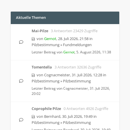
Aktuelle Themen
Mai-Pilze
3 Antworten 23429 Zugriffe
von
Gernot
,
28. Juli 2026, 21:58
in
Pilzbestimmung
»
Fundmeldungen
Letzter Beitrag von
Gernot
,
5. August 2026, 11:38
Tomentella
3 Antworten 32636 Zugriffe
von
Cognacmeister
,
31. Juli 2026, 12:28
in
Pilzbestimmung
»
Pilzbestimmung
Letzter Beitrag von
Cognacmeister
,
31. Juli 2026,
20:02
Coprophile Pilze
0 Antworten 4926 Zugriffe
von
Bernhard
,
30. Juli 2026, 19:49
in
Pilzbestimmung
»
Pilzbestimmung
Letzter Beitrag von
Bernhard
,
30. Juli 2026, 19:49