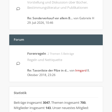
Vorstellung und Diskussion über Bücher,
Bestimmungsliteratur und Publikationen
Re: Sonderverkauf vor allem B…
von
Gabriele H
29. Juli 2026, 10:46
Forum
Forenregeln
2 Themen 5 Beiträge
Regeln und Nettiquette
Re: Taxonliste der Pilze in d…
von
Irmgard
8.
Oktober 2018, 23:26
Statistik
Beiträge insgesamt
3047
,
Themen insgesamt
700
,
Mitglieder insgesamt
143
,
Unser neuestes Mitglied: