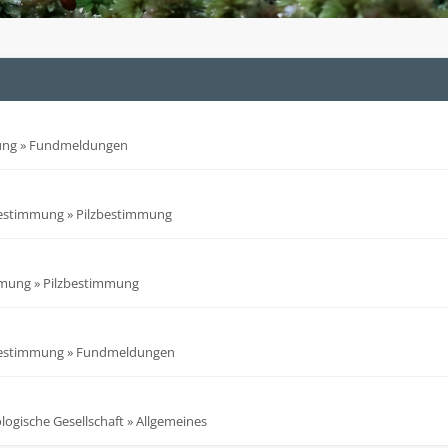
ung
»
Fundmeldungen
bestimmung
»
Pilzbestimmung
mmung
»
Pilzbestimmung
bestimmung
»
Fundmeldungen
ogische Gesellschaft
»
Allgemeines