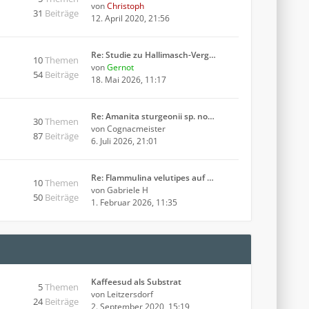
von
Christoph
31
Beiträge
12. April 2020, 21:56
Re: Studie zu Hallimasch-Verg…
10
Themen
von
Gernot
54
Beiträge
18. Mai 2026, 11:17
Re: Amanita sturgeonii sp. no…
30
Themen
von
Cognacmeister
87
Beiträge
6. Juli 2026, 21:01
Re: Flammulina velutipes auf …
10
Themen
von
Gabriele H
50
Beiträge
1. Februar 2026, 11:35
Kaffeesud als Substrat
5
Themen
von
Leitzersdorf
24
Beiträge
2. September 2020, 15:19