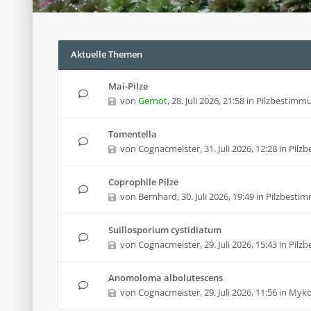
Aktuelle Themen
Mai-Pilze
von
Gernot
,
28. Juli 2026, 21:58
in
Pilzbestimm
Tomentella
von
Cognacmeister
,
31. Juli 2026, 12:28
in
Pilz
Coprophile Pilze
von
Bernhard
,
30. Juli 2026, 19:49
in
Pilzbesti
Suillosporium cystidiatum
von
Cognacmeister
,
29. Juli 2026, 15:43
in
Pilz
Anomoloma albolutescens
von
Cognacmeister
,
29. Juli 2026, 11:56
in
Mykol