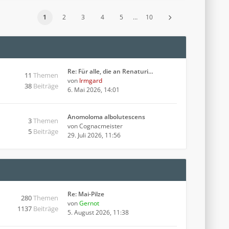
1
2
3
4
5
…
10
Re: Für alle, die an Renaturi…
11
Themen
von
Irmgard
38
Beiträge
6. Mai 2026, 14:01
Anomoloma albolutescens
3
Themen
von
Cognacmeister
5
Beiträge
29. Juli 2026, 11:56
Re: Mai-Pilze
280
Themen
von
Gernot
1137
Beiträge
5. August 2026, 11:38