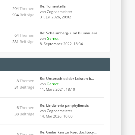
Re: Tomentella
204
Themen
von
Cognacmeister
934
Beiträge
31. Juli 2026, 20:02
Re: Schaumberg- und Blumauera…
64
Themen
von
Gernot
381
Beiträge
8. September 2022, 18:34
Re: Unterschied der Leisten b…
8
Themen
von
Gernot
31
Beiträge
11. März 2021, 18:10
Re: Lindtneria panphyliensis
6
Themen
von
Cognacmeister
38
Beiträge
14. Mai 2026, 10:00
Re: Gedanken zu Pseudoclitocy…
5
Themen