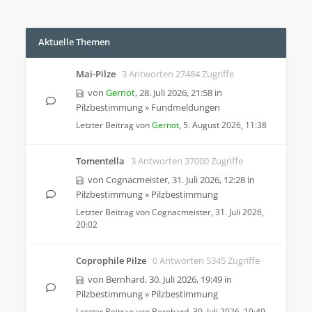
Aktuelle Themen
Mai-Pilze
3 Antworten 27484 Zugriffe
von
Gernot
,
28. Juli 2026, 21:58
in
Pilzbestimmung
»
Fundmeldungen
Letzter Beitrag von
Gernot
,
5. August 2026, 11:38
Tomentella
3 Antworten 37000 Zugriffe
von
Cognacmeister
,
31. Juli 2026, 12:28
in
Pilzbestimmung
»
Pilzbestimmung
Letzter Beitrag von
Cognacmeister
,
31. Juli 2026,
20:02
Coprophile Pilze
0 Antworten 5345 Zugriffe
von
Bernhard
,
30. Juli 2026, 19:49
in
Pilzbestimmung
»
Pilzbestimmung
Letzter Beitrag von
Bernhard
,
30. Juli 2026, 19:49