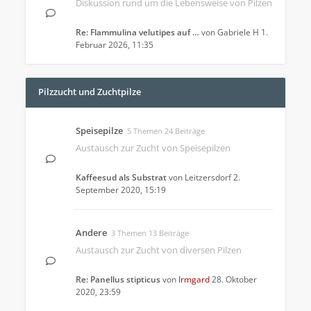
Diskussion rund um die Lebensweise von Pilzen
Re: Flammulina velutipes auf …
von
Gabriele H
1.
Februar 2026, 11:35
Pilzzucht und Zuchtpilze
Speisepilze
5 Themen 24 Beiträge
Austausch zur Zucht von Speisepilzen
Kaffeesud als Substrat
von
Leitzersdorf
2.
September 2020, 15:19
Andere
3 Themen 13 Beiträge
Austausch zur Zucht von diversen Pilzen
Re: Panellus stipticus
von
Irmgard
28. Oktober
2020, 23:59