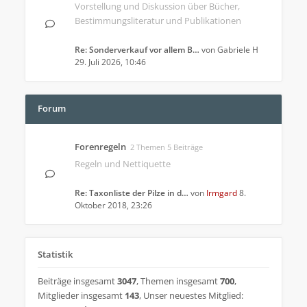
Vorstellung und Diskussion über Bücher,
Bestimmungsliteratur und Publikationen
Re: Sonderverkauf vor allem B…
von
Gabriele H
29. Juli 2026, 10:46
Forum
Forenregeln
2 Themen 5 Beiträge
Regeln und Nettiquette
Re: Taxonliste der Pilze in d…
von
Irmgard
8.
Oktober 2018, 23:26
Statistik
Beiträge insgesamt
3047
,
Themen insgesamt
700
,
Mitglieder insgesamt
143
,
Unser neuestes Mitglied: