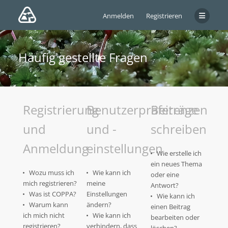
Anmelden
Registrieren
Häufig gestellte Fragen
Registrierung
Benutzerpräferenzen
Beiträge
und
und -
schreiben
Anmeldung
einstellungen
Wie erstelle ich
ein neues Thema
Wozu muss ich
Wie kann ich
oder eine
mich registrieren?
meine
Antwort?
Was ist COPPA?
Einstellungen
Wie kann ich
Warum kann
ändern?
einen Beitrag
ich mich nicht
Wie kann ich
bearbeiten oder
registrieren?
verhindern, dass