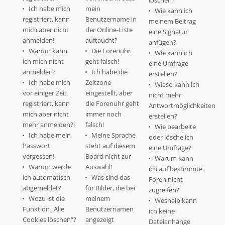
löschen?
Ich habe mich
mein
Wie kann ich
registriert, kann
Benutzername in
meinem Beitrag
mich aber nicht
der Online-Liste
eine Signatur
anmelden!
auftaucht?
anfügen?
Warum kann
Die Forenuhr
Wie kann ich
ich mich nicht
geht falsch!
eine Umfrage
anmelden?
Ich habe die
erstellen?
Ich habe mich
Zeitzone
Wieso kann ich
vor einiger Zeit
eingestellt, aber
nicht mehr
registriert, kann
die Forenuhr geht
Antwortmöglichkeiten
mich aber nicht
immer noch
erstellen?
mehr anmelden?!
falsch!
Wie bearbeite
Ich habe mein
Meine Sprache
oder lösche ich
Passwort
steht auf diesem
eine Umfrage?
vergessen!
Board nicht zur
Warum kann
Warum werde
Auswahl!
ich auf bestimmte
ich automatisch
Was sind das
Foren nicht
abgemeldet?
für Bilder, die bei
zugreifen?
Wozu ist die
meinem
Weshalb kann
Funktion „Alle
Benutzernamen
ich keine
Cookies löschen“?
angezeigt
Dateianhänge