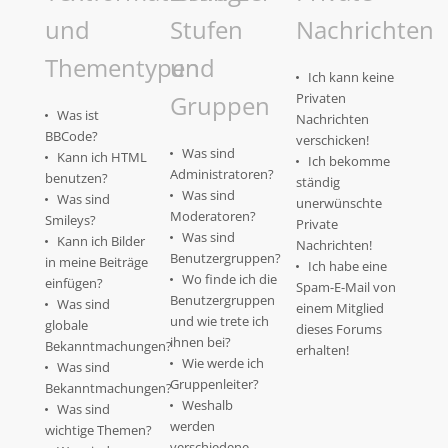
und
Stufen
Nachrichten
Thementypen
und
Ich kann keine
Gruppen
Privaten
Was ist
Nachrichten
BBCode?
verschicken!
Was sind
Kann ich HTML
Ich bekomme
Administratoren?
benutzen?
ständig
Was sind
Was sind
unerwünschte
Moderatoren?
Smileys?
Private
Was sind
Kann ich Bilder
Nachrichten!
Benutzergruppen?
in meine Beiträge
Ich habe eine
Wo finde ich die
einfügen?
Spam-E-Mail von
Benutzergruppen
Was sind
einem Mitglied
und wie trete ich
globale
dieses Forums
ihnen bei?
Bekanntmachungen?
erhalten!
Wie werde ich
Was sind
Gruppenleiter?
Bekanntmachungen?
Weshalb
Was sind
werden
wichtige Themen?
verschiedene