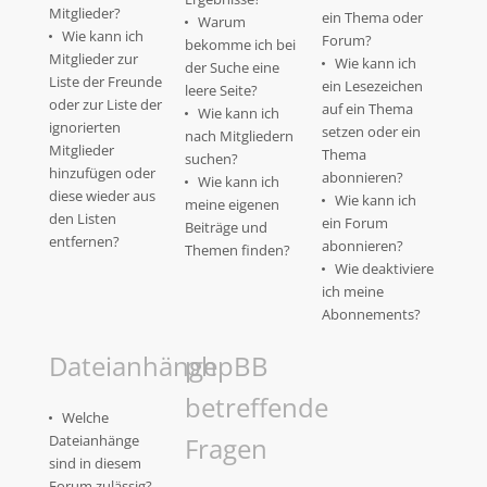
Mitglieder?
ein Thema oder
Warum
Wie kann ich
Forum?
bekomme ich bei
Mitglieder zur
Wie kann ich
der Suche eine
Liste der Freunde
ein Lesezeichen
leere Seite?
oder zur Liste der
auf ein Thema
Wie kann ich
ignorierten
setzen oder ein
nach Mitgliedern
Mitglieder
Thema
suchen?
hinzufügen oder
abonnieren?
Wie kann ich
diese wieder aus
Wie kann ich
meine eigenen
den Listen
ein Forum
Beiträge und
entfernen?
abonnieren?
Themen finden?
Wie deaktiviere
ich meine
Abonnements?
Dateianhänge
phpBB
betreffende
Welche
Dateianhänge
Fragen
sind in diesem
Forum zulässig?