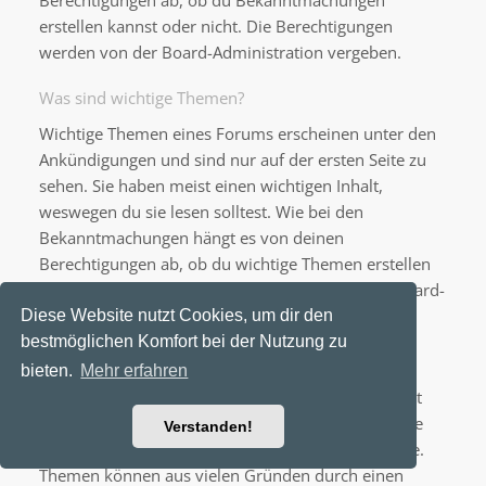
Berechtigungen ab, ob du Bekanntmachungen
erstellen kannst oder nicht. Die Berechtigungen
werden von der Board-Administration vergeben.
Was sind wichtige Themen?
Wichtige Themen eines Forums erscheinen unter den
Ankündigungen und sind nur auf der ersten Seite zu
sehen. Sie haben meist einen wichtigen Inhalt,
weswegen du sie lesen solltest. Wie bei den
Bekanntmachungen hängt es von deinen
Berechtigungen ab, ob du wichtige Themen erstellen
kannst oder nicht; die Berechtigungen stellt die Board-
Administration ein.
Diese Website nutzt Cookies, um dir den
bestmöglichen Komfort bei der Nutzung zu
Was sind geschlossene Themen?
bieten.
Mehr erfahren
Geschlossene Themen sind Themen, in denen nicht
mehr geantwortet werden kann und bei denen eine
Verstanden!
laufende Umfrage, falls vorhanden, beendet wurde.
Themen können aus vielen Gründen durch einen