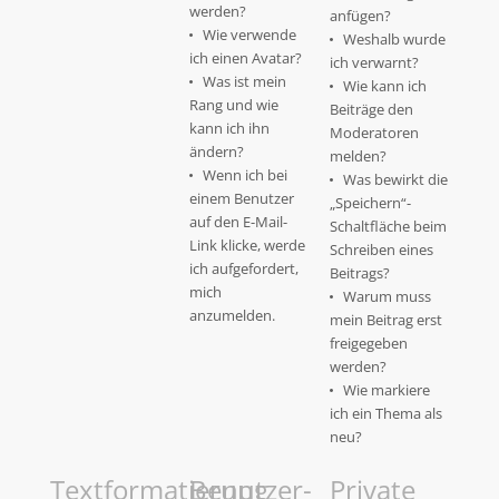
werden?
anfügen?
Wie verwende
Weshalb wurde
ich einen Avatar?
ich verwarnt?
Was ist mein
Wie kann ich
Rang und wie
Beiträge den
kann ich ihn
Moderatoren
ändern?
melden?
Wenn ich bei
Was bewirkt die
einem Benutzer
„Speichern“-
auf den E-Mail-
Schaltfläche beim
Link klicke, werde
Schreiben eines
ich aufgefordert,
Beitrags?
mich
Warum muss
anzumelden.
mein Beitrag erst
freigegeben
werden?
Wie markiere
ich ein Thema als
neu?
Textformatierung
Benutzer-
Private