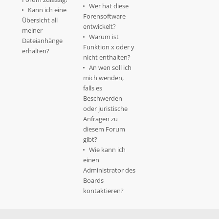
Wer hat diese
Kann ich eine
Forensoftware
Übersicht all
entwickelt?
meiner
Warum ist
Dateianhänge
Funktion x oder y
erhalten?
nicht enthalten?
An wen soll ich
mich wenden,
falls es
Beschwerden
oder juristische
Anfragen zu
diesem Forum
gibt?
Wie kann ich
einen
Administrator des
Boards
kontaktieren?