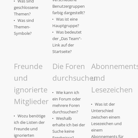
Was sind
Benutzergruppen
geschlossene
farbig dargestellt?
Themen?
Was ist eine
Was sind
Hauptgruppe?
Themen-
Was bedeutet
Symbole?
der „Das Team“-
Link auf der
Startseite?
Freunde
Die Foren
Abonnement
und
durchsuchen
und
ignorierte
Lesezeichen
Wie kann ich
Mitglieder
ein Forum oder
Was ist der
mehrere Foren
Unterschied
durchsuchen?
Wozu benötige
zwischen einem
Weshalb
ich die Listen der
Lesezeichen und
erhalte ich bei der
Freunde und
einem
Suche keine
ignorierten
Abonnements für
Ergebnisse?